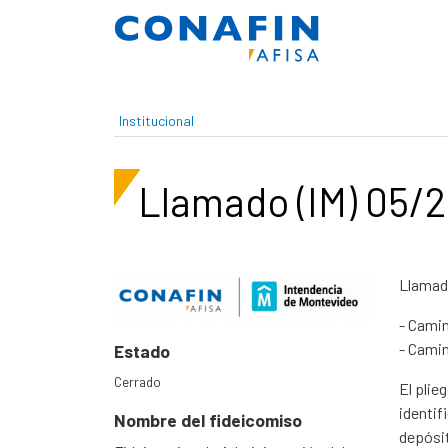
Pasar al contenido principal
Institucional
Llamado (IM) 05/
Llamado
- Cami
- Camin
Estado
Cerrado
El plie
identif
Nombre del fideicomiso
depósit