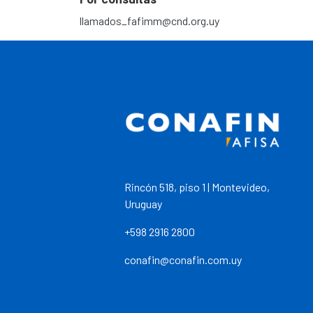
llamados_fafimm@cnd.org.uy
Rincón 518, piso 1 | Montevideo,
Uruguay
+598 2916 2800
conafin@conafin.com.uy