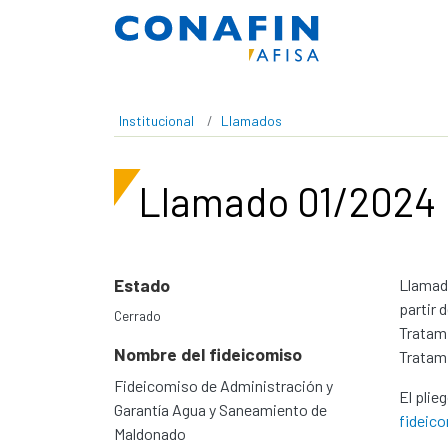
Pasar al contenido principal
Institucional
Llamados
Llamado 01/2024
Estado
Llamado
partir 
Cerrado
Tratami
Nombre del fideicomiso
Tratami
Fideicomiso de Administración y
El plie
Garantía Agua y Saneamiento de
fideic
Maldonado