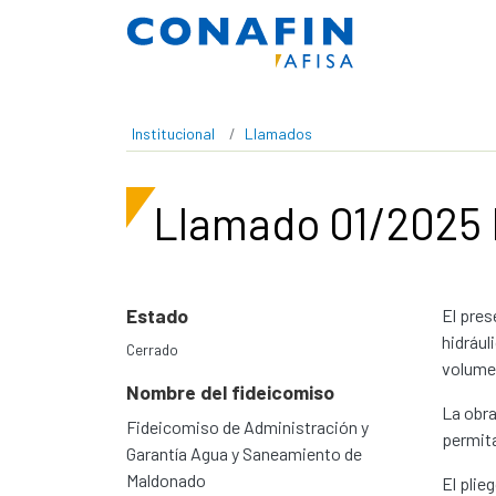
Pasar al contenido principal
Institucional
Llamados
Llamado 01/2025
Estado
El pres
hidrául
Cerrado
volume
Nombre del fideicomiso
La obra
Fideicomiso de Administración y
permita
Garantía Agua y Saneamiento de
Maldonado
El plie