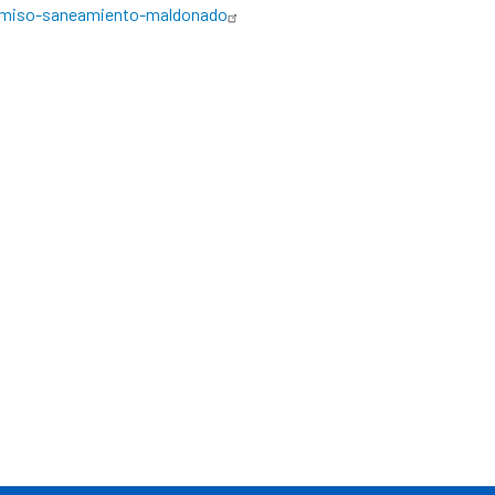
omiso-saneamiento-maldonado