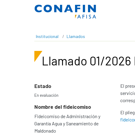
Pasar al contenido principal
Institucional
Llamados
Llamado 01/2026
Estado
El pres
servici
En evaluación
corresp
Nombre del fideicomiso
El plie
Fideicomiso de Administración y
fideic
Garantía Agua y Saneamiento de
Maldonado