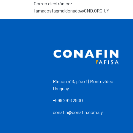
Correo electrónico:
llamadosfagmaldonado@CND.ORG.UY
Rincón 518, piso 1 | Montevideo,
Uruguay
+598 2916 2800
conafin@conafin.com.uy