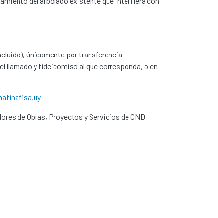
amiento del arbolado existente que interfiera con
 incluido), únicamente por transferencia
el llamado y fideicomiso al que corresponda, o en
afinafisa.uy
dores de Obras, Proyectos y Servicios de CND