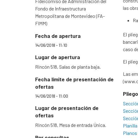
constru
Fideicomiso de Administración del
las obr
Fondo de Infraestructura
Metropolitana de Montevideo (FA-
Ra
FIMM)
El plie
Fecha de apertura
bancari
14/06/2018 - 11:10
caso de
Lugar de apertura
El plie
Rincón 518, Salas de planta baja.
Las emp
Fecha límite de presentación de
(www.cn
ofertas
Plieg
14/06/2018 - 11:00
Secció
Lugar de presentación de
Secció
ofertas
Secció
Rincón 518, Mesa de entrada Única.
Planil
Planos
Por consultas