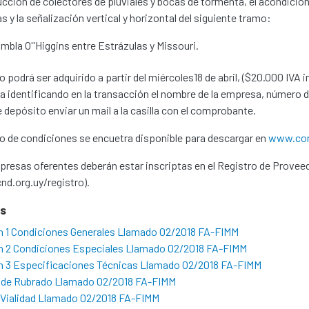
cción de colectores de pluviales y bocas de tormenta, el acondicion
as y la señalización vertical y horizontal del siguiente tramo:
mbla O''Higgins entre Estrázulas y Missouri.
go podrá ser adquirido a partir del miércoles18 de abril, ($20.000 IVA
a identificando en la transacción el nombre de la empresa, número d
 depósito enviar un mail a la casilla con el comprobante.
go de condiciones se encuetra disponible para descargar en
www.con
resas oferentes deberán estar inscriptas en el Registro de Provee
d.org.uy/registro).
os
n 1 Condiciones Generales Llamado 02/2018 FA-FIMM
n 2 Condiciones Especiales Llamado 02/2018 FA-FIMM
n 3 Especificaciones Técnicas Llamado 02/2018 FA-FIMM
la de Rubrado Llamado 02/2018 FA-FIMM
 Vialidad Llamado 02/2018 FA-FIMM