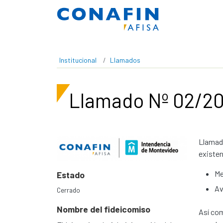
Pasar al contenido principal
Institucional
Llamados
Llamado Nº 02/20
Llamado
existen
Me
Estado
Av
Cerrado
Nombre del fideicomiso
Así com