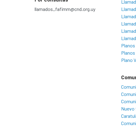
Llamad
llamados_fafimm@cnd.org.uy
Llamado
Llamado
Llamado
Llamad
Llamado
Planos
Planos
Plano V
Comu
Comuni
Comuni
Comuni
Nuevo 
Caratul
Comuni