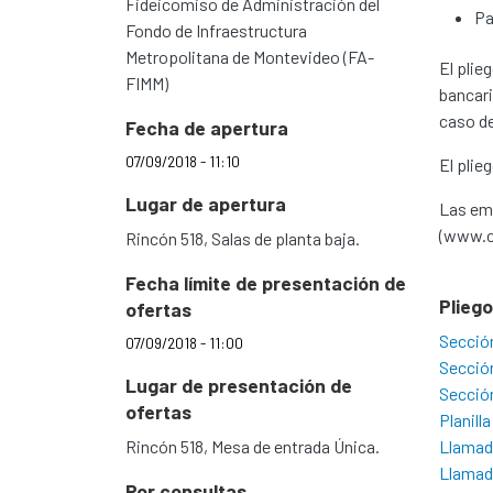
Fideicomiso de Administración del
Pa
Fondo de Infraestructura
Metropolitana de Montevideo (FA-
El plie
FIMM)
bancari
caso de
Fecha de apertura
07/09/2018 - 11:10
El plie
Lugar de apertura
Las emp
(www.cn
Rincón 518, Salas de planta baja.
Fecha límite de presentación de
Plieg
ofertas
Secció
07/09/2018 - 11:00
Secció
Lugar de presentación de
Secció
ofertas
Planil
Rincón 518, Mesa de entrada Única.
Llamado
Llamado
Por consultas