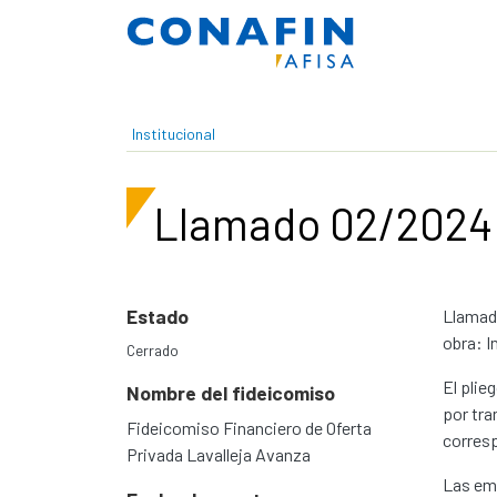
Pasar al contenido principal
Institucional
Llamado 02/2024 
Estado
Llamado
obra: I
Cerrado
El plie
Nombre del fideicomiso
por tra
Fideicomiso Financiero de Oferta
corresp
Privada Lavalleja Avanza
Las emp