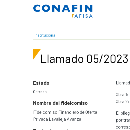
Pasar al contenido principal
Institucional
Llamado 05/2023 
Estado
Llamado
Cerrado
Obra 1:
Obra 2:
Nombre del fideicomiso
Fideicomiso Financiero de Oferta
El plie
Privada Lavalleja Avanza
por tra
corresp