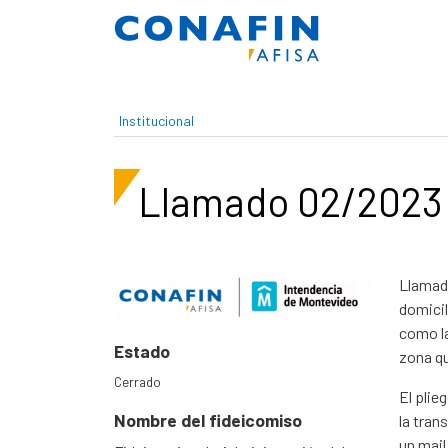
Pasar al contenido principal
Institucional
Llamado 02/2023
Llamado
domicil
como la
Estado
zona q
Cerrado
El plie
Nombre del fideicomiso
la tran
un mail