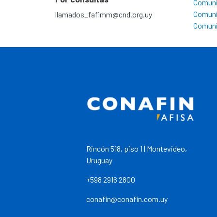
Comuni
Comuni
llamados_fafimm@cnd.org.uy
Comuni
Rincón 518, piso 1 | Montevideo,
Uruguay
+598 2916 2800
conafin@conafin.com.uy