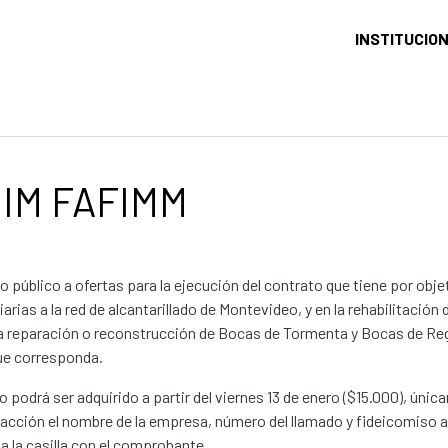
INSTITUCIO
 IM FAFIMM
 público a ofertas para la ejecución del contrato que tiene por obj
iarias a la red de alcantarillado de Montevideo, y en la rehabilitaci
 reparación o reconstrucción de Bocas de Tormenta y Bocas de Regi
ue corresponda.
go podrá ser adquirido a partir del viernes 13 de enero ($15.000), ún
sacción el nombre de la empresa, número del llamado y fideicomiso 
 a la casilla con el comprobante.