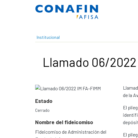
Pasar al contenido principal
Institucional
Llamado 06/2022
Llamado
de la A
Estado
El plie
Cerrado
identif
Nombre del fideicomiso
depósit
Fideicomiso de Administración del
El plie