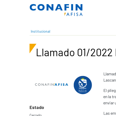
Pasar al contenido principal
Institucional
Llamado 01/2022
Llamado
Lascan
El plie
en la t
enviar 
Estado
Las emp
Cerrado