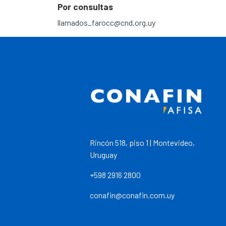
Por consultas
llamados_farocc@cnd.org.uy
Rincón 518, piso 1 | Montevideo,
Uruguay
+598 2916 2800
conafin@conafin.com.uy