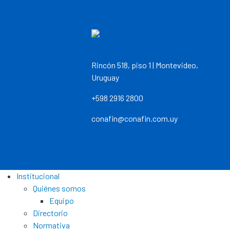
Rincón 518, piso 1 | Montevideo,
Uruguay
+598 2916 2800
conafin@conafin.com.uy
Institucional
Quiénes somos
Equipo
Directorio
Normativa