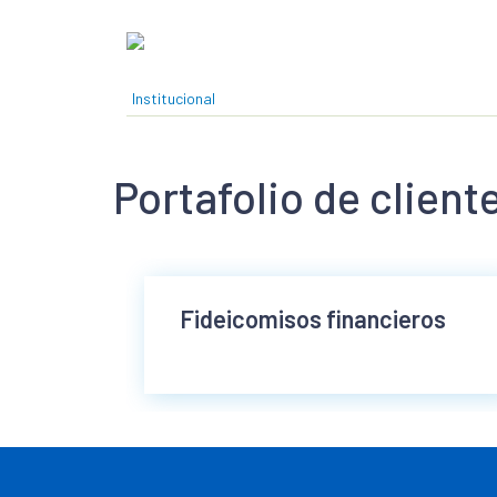
Pasar al contenido principal
Institucional
Portafolio de client
Fideicomisos financieros